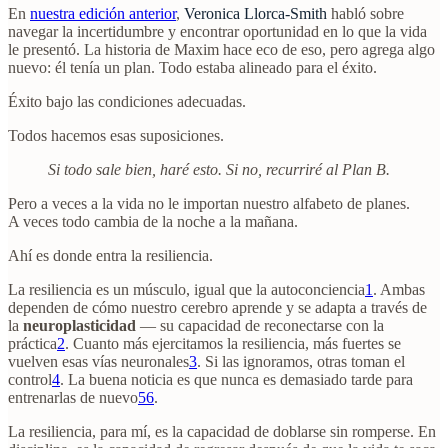
En
nuestra edición anterior
,
Veronica Llorca-Smith
habló sobre
navegar la incertidumbre y encontrar oportunidad en lo que la vida
le presentó. La historia de Maxim hace eco de eso, pero agrega algo
nuevo: él tenía un plan. Todo estaba alineado para el éxito.
Éxito bajo las condiciones adecuadas.
Todos hacemos esas suposiciones.
Si todo sale bien, haré esto. Si no, recurriré al Plan B.
Pero a veces a la vida no le importan nuestro alfabeto de planes.
A veces todo cambia de la noche a la mañana.
Ahí es donde entra la resiliencia.
La resiliencia es un músculo, igual que la autoconciencia
1
. Ambas
dependen de cómo nuestro cerebro aprende y se adapta a través de
la
neuroplasticidad
— su capacidad de reconectarse con la
práctica
2
. Cuanto más ejercitamos la resiliencia, más fuertes se
vuelven esas vías neuronales
3
. Si las ignoramos, otras toman el
control
4
. La buena noticia es que nunca es demasiado tarde para
entrenarlas de nuevo
5
6
.
La resiliencia, para mí, es la capacidad de doblarse sin romperse. En