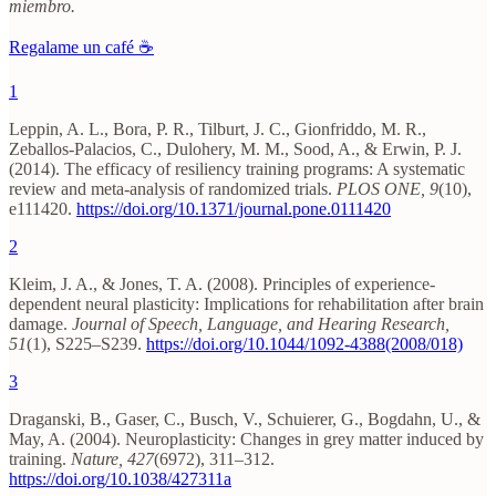
miembro.
Regalame un café ☕
1
Leppin, A. L., Bora, P. R., Tilburt, J. C., Gionfriddo, M. R.,
Zeballos-Palacios, C., Dulohery, M. M., Sood, A., & Erwin, P. J.
(2014). The efficacy of resiliency training programs: A systematic
review and meta-analysis of randomized trials.
PLOS ONE, 9
(10),
e111420.
https://doi.org/10.1371/journal.pone.0111420
2
Kleim, J. A., & Jones, T. A. (2008). Principles of experience-
dependent neural plasticity: Implications for rehabilitation after brain
damage.
Journal of Speech, Language, and Hearing Research,
51
(1), S225–S239.
https://doi.org/10.1044/1092-4388(2008/018)
3
Draganski, B., Gaser, C., Busch, V., Schuierer, G., Bogdahn, U., &
May, A. (2004). Neuroplasticity: Changes in grey matter induced by
training.
Nature, 427
(6972), 311–312.
https://doi.org/10.1038/427311a