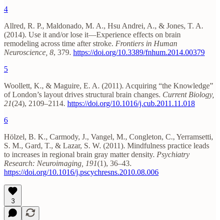
4
Allred, R. P., Maldonado, M. A., Hsu Andrei, A., & Jones, T. A.
(2014). Use it and/or lose it—Experience effects on brain
remodeling across time after stroke.
Frontiers in Human
Neuroscience, 8
, 379.
https://doi.org/10.3389/fnhum.2014.00379
5
Woollett, K., & Maguire, E. A. (2011). Acquiring “the Knowledge”
of London’s layout drives structural brain changes.
Current Biology,
21
(24), 2109–2114.
https://doi.org/10.1016/j.cub.2011.11.018
6
Hölzel, B. K., Carmody, J., Vangel, M., Congleton, C., Yerramsetti,
S. M., Gard, T., & Lazar, S. W. (2011). Mindfulness practice leads
to increases in regional brain gray matter density.
Psychiatry
Research: Neuroimaging, 191
(1), 36–43.
https://doi.org/10.1016/j.pscychresns.2010.08.006
3