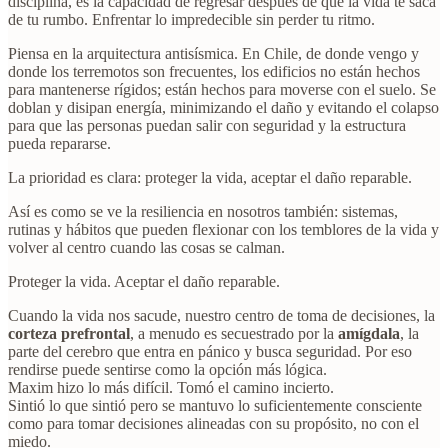
disciplina, es la capacidad de regresar después de que la vida te saca
de tu rumbo. Enfrentar lo impredecible sin perder tu ritmo.
Piensa en la arquitectura antisísmica. En Chile, de donde vengo y
donde los terremotos son frecuentes, los edificios no están hechos
para mantenerse rígidos; están hechos para moverse con el suelo. Se
doblan y disipan energía, minimizando el daño y evitando el colapso
para que las personas puedan salir con seguridad y la estructura
pueda repararse.
La prioridad es clara: proteger la vida, aceptar el daño reparable.
Así es como se ve la resiliencia en nosotros también: sistemas,
rutinas y hábitos que pueden flexionar con los temblores de la vida y
volver al centro cuando las cosas se calman.
Proteger la vida. Aceptar el daño reparable.
Cuando la vida nos sacude, nuestro centro de toma de decisiones, la
corteza prefrontal
, a menudo es secuestrado por la
amígdala
, la
parte del cerebro que entra en pánico y busca seguridad. Por eso
rendirse puede sentirse como la opción más lógica.
Maxim hizo lo más difícil. Tomó el camino incierto.
Sintió lo que sintió pero se mantuvo lo suficientemente consciente
como para tomar decisiones alineadas con su propósito, no con el
miedo.