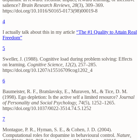
salience?
Brain Research Reviews, 28
(3), 309–369.
https://doi.org/10.1016/S0165-0173(98)00019-8
4
I actually talk about this in my article
“The #1 Quality to Attain Real
Freedom”
5
Sweller, J. (1988). Cognitive load during problem solving: Effects
on learning.
Cognitive Science, 12
(2), 257–285.
https://doi.org/10.1207/s15516709cog1202_4
6
Baumeister, R. F., Bratslavsky, E., Muraven, M., & Tice, D. M.
(1998). Ego depletion: Is the active self a limited resource?
Journal
of Personality and Social Psychology, 74
(5), 1252–1265.
https://doi.org/10.1037/0022-3514.74.5.1252
7
Montague, P. R., Hyman, S. E., & Cohen, J. D. (2004).
Computational roles for dopamine in behavioural control.
Nature,