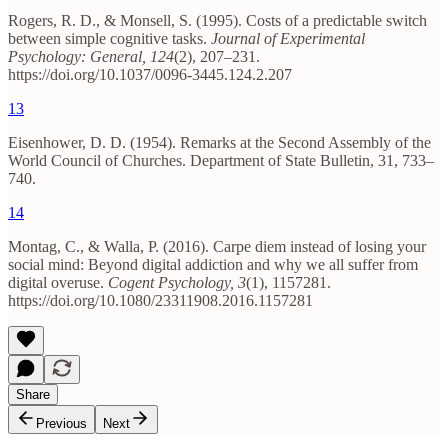
Rogers, R. D., & Monsell, S. (1995). Costs of a predictable switch
between simple cognitive tasks.
Journal of Experimental
Psychology: General, 124
(2), 207–231.
https://doi.org/10.1037/0096-3445.124.2.207
13
Eisenhower, D. D. (1954). Remarks at the Second Assembly of the
World Council of Churches. Department of State Bulletin, 31, 733–
740.
14
Montag, C., & Walla, P. (2016). Carpe diem instead of losing your
social mind: Beyond digital addiction and why we all suffer from
digital overuse.
Cogent Psychology, 3
(1), 1157281.
https://doi.org/10.1080/23311908.2016.1157281
Share
Previous
Next