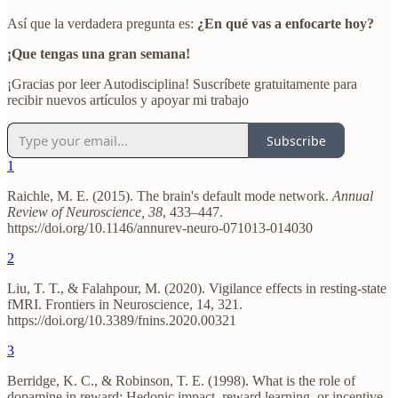
Así que la verdadera pregunta es:
¿En qué vas a enfocarte hoy?
¡Que tengas una gran semana!
¡Gracias por leer Autodisciplina! Suscríbete gratuitamente para
recibir nuevos artículos y apoyar mi trabajo
Subscribe
1
Raichle, M. E. (2015). The brain's default mode network.
Annual
Review of Neuroscience, 38
, 433–447.
https://doi.org/10.1146/annurev-neuro-071013-014030
2
Liu, T. T., & Falahpour, M. (2020). Vigilance effects in resting-state
fMRI. Frontiers in Neuroscience, 14, 321.
https://doi.org/10.3389/fnins.2020.00321
3
Berridge, K. C., & Robinson, T. E. (1998). What is the role of
dopamine in reward: Hedonic impact, reward learning, or incentive