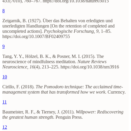
431
(7010), 760–767. https://doi.org/10.1038/nature03015
8
Zeigarnik, B. (1927). Über das Behalten von erledigten und
unerledigten Handlungen [On the retention of completed and
uncompleted actions].
Psychologische Forschung, 9
, 1–85.
https://doi.org/10.1007/BF02409755
9
Tang, Y. Y., Hölzel, B. K., & Posner, M. I. (2015). The
neuroscience of mindfulness meditation.
Nature Reviews
Neuroscience, 16
(4), 213–225. https://doi.org/10.1038/nrn3916
10
Cirillo, F. (2018).
The Pomodoro technique: The acclaimed time-
management system that has transformed how we work.
Currency.
11
Baumeister, R. F., & Tierney, J. (2011).
Willpower: Rediscovering
the greatest human strength.
Penguin Press.
12