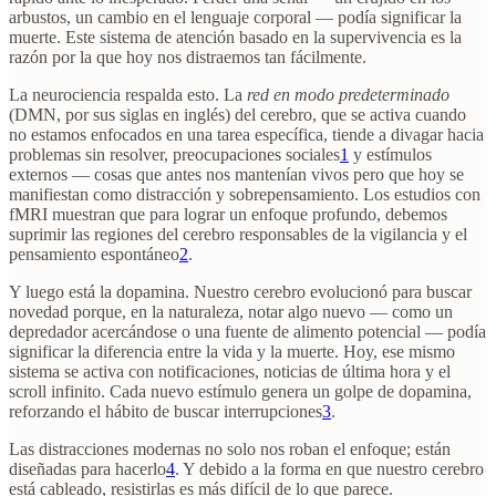
arbustos, un cambio en el lenguaje corporal — podía significar la
muerte. Este sistema de atención basado en la supervivencia es la
razón por la que hoy nos distraemos tan fácilmente.
La neurociencia respalda esto. La
red en modo predeterminado
(DMN, por sus siglas en inglés) del cerebro, que se activa cuando
no estamos enfocados en una tarea específica, tiende a divagar hacia
problemas sin resolver, preocupaciones sociales
1
y estímulos
externos — cosas que antes nos mantenían vivos pero que hoy se
manifiestan como distracción y sobrepensamiento. Los estudios con
fMRI muestran que para lograr un enfoque profundo, debemos
suprimir las regiones del cerebro responsables de la vigilancia y el
pensamiento espontáneo
2
.
Y luego está la dopamina. Nuestro cerebro evolucionó para buscar
novedad porque, en la naturaleza, notar algo nuevo — como un
depredador acercándose o una fuente de alimento potencial — podía
significar la diferencia entre la vida y la muerte. Hoy, ese mismo
sistema se activa con notificaciones, noticias de última hora y el
scroll infinito. Cada nuevo estímulo genera un golpe de dopamina,
reforzando el hábito de buscar interrupciones
3
.
Las distracciones modernas no solo nos roban el enfoque; están
diseñadas para hacerlo
4
. Y debido a la forma en que nuestro cerebro
está cableado, resistirlas es más difícil de lo que parece.