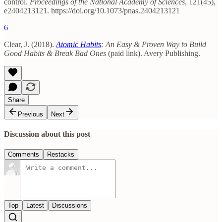
control.
Proceedings of the National Academy of Sciences
, 121(45),
e2404213121. https://doi.org/10.1073/pnas.2404213121
6
Clear, J. (2018).
Atomic Habits
: An Easy & Proven Way to Build
Good Habits & Break Bad Ones
(paid link). Avery Publishing.
Share
Previous
Next
Discussion about this post
Comments
Restacks
Top
Latest
Discussions