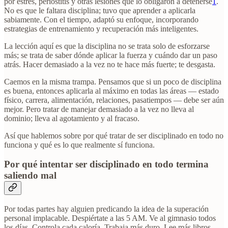
por estrés, periostitis y otras lesiones que lo obligaron a detenerse
1
.
No es que le faltara disciplina; tuvo que aprender a aplicarla
sabiamente. Con el tiempo, adaptó su enfoque, incorporando
estrategias de entrenamiento y recuperación más inteligentes.
La lección aquí es que la disciplina no se trata solo de esforzarse
más; se trata de saber dónde aplicar la fuerza y cuándo dar un paso
atrás. Hacer demasiado a la vez no te hace más fuerte; te desgasta.
Caemos en la misma trampa. Pensamos que si un poco de disciplina
es buena, entonces aplicarla al máximo en todas las áreas — estado
físico, carrera, alimentación, relaciones, pasatiempos — debe ser aún
mejor. Pero tratar de manejar demasiado a la vez no lleva al
dominio; lleva al agotamiento y al fracaso.
Así que hablemos sobre por qué tratar de ser disciplinado en todo no
funciona y qué es lo que realmente sí funciona.
Por qué intentar ser disciplinado en todo termina
saliendo mal
Por todas partes hay alguien predicando la idea de la superación
personal implacable. Despiértate a las 5 AM. Ve al gimnasio todos
los días. Controla cada caloría. Trabaja más duro. Lee más libros.