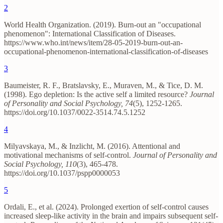
2
World Health Organization. (2019). Burn-out an "occupational
phenomenon": International Classification of Diseases.
https://www.who.int/news/item/28-05-2019-burn-out-an-
occupational-phenomenon-international-classification-of-diseases
3
Baumeister, R. F., Bratslavsky, E., Muraven, M., & Tice, D. M.
(1998). Ego depletion: Is the active self a limited resource?
Journal
of Personality and Social Psychology, 74
(5), 1252-1265.
https://doi.org/10.1037/0022-3514.74.5.1252
4
Milyavskaya, M., & Inzlicht, M. (2016). Attentional and
motivational mechanisms of self-control.
Journal of Personality and
Social Psychology, 110
(3), 465-478.
https://doi.org/10.1037/pspp0000053
5
Ordali, E., et al. (2024). Prolonged exertion of self-control causes
increased sleep-like activity in the brain and impairs subsequent self-