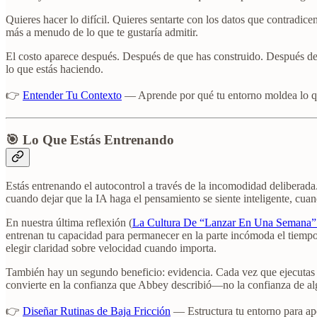
Quieres hacer lo difícil. Quieres sentarte con los datos que contradic
más a menudo de lo que te gustaría admitir.
El costo aparece después. Después de que has construido. Después de 
lo que estás haciendo.
👉
Entender Tu Contexto
— Aprende por qué tu entorno moldea lo qu
🎯 Lo Que Estás Entrenando
Estás entrenando el autocontrol a través de la incomodidad deliberada.
cuando dejar que la IA haga el pensamiento se siente inteligente, cua
En nuestra última reflexión (
La Cultura De “Lanzar En Una Semana” 
entrenan tu capacidad para permanecer en la parte incómoda el tiemp
elegir claridad sobre velocidad cuando importa.
También hay un segundo beneficio: evidencia. Cada vez que ejecutas u
convierte en la confianza que Abbey describió—no la confianza de algu
👉
Diseñar Rutinas de Baja Fricción
— Estructura tu entorno para apoy