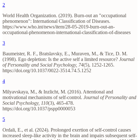
2
World Health Organization. (2019). Burn-out an "occupational
phenomenon": International Classification of Diseases.
https://www.who.int/news/item/28-05-2019-burn-out-an-
occupational-phenomenon-international-classification-of-diseases
3
Baumeister, R. F., Bratslavsky, E., Muraven, M., & Tice, D. M.
(1998). Ego depletion: Is the active self a limited resource?
Journal
of Personality and Social Psychology, 74
(5), 1252-1265.
https://doi.org/10.1037/0022-3514.74.5.1252
4
Milyavskaya, M., & Inzlicht, M. (2016). Attentional and
motivational mechanisms of self-control.
Journal of Personality and
Social Psychology, 110
(3), 465-478.
https://doi.org/10.1037/pspp0000053
5
Ordali, E., et al. (2024). Prolonged exertion of self-control causes
increased sleep-like activity in the brain and impairs subsequent self-