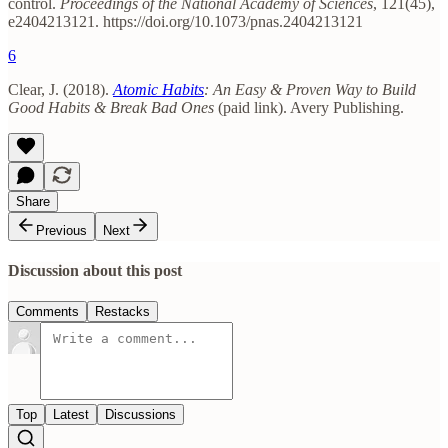
control.
Proceedings of the National Academy of Sciences
, 121(45),
e2404213121. https://doi.org/10.1073/pnas.2404213121
6
Clear, J. (2018).
Atomic Habits
: An Easy & Proven Way to Build
Good Habits & Break Bad Ones
(paid link). Avery Publishing.
Share
Previous
Next
Discussion about this post
Comments
Restacks
Top
Latest
Discussions