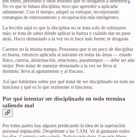
por estrés, periostitis y otras lesiones que lo obligaron a detenerse
1
.
No es que le faltara disciplina; tuvo que aprender a aplicarla
sabiamente. Con el tiempo, adaptó su enfoque, incorporando
estrategias de entrenamiento y recuperación más inteligentes.
La lección aquí es que la disciplina no se trata solo de esforzarse
más; se trata de saber dónde aplicar la fuerza y cuándo dar un paso
atrás. Hacer demasiado a la vez no te hace más fuerte; te desgasta.
Caemos en la misma trampa. Pensamos que si un poco de disciplina
es buena, entonces aplicarla al máximo en todas las áreas — estado
físico, carrera, alimentación, relaciones, pasatiempos — debe ser aún
mejor. Pero tratar de manejar demasiado a la vez no lleva al
dominio; lleva al agotamiento y al fracaso.
Así que hablemos sobre por qué tratar de ser disciplinado en todo no
funciona y qué es lo que realmente sí funciona.
Por qué intentar ser disciplinado en todo termina
saliendo mal
Por todas partes hay alguien predicando la idea de la superación
personal implacable. Despiértate a las 5 AM. Ve al gimnasio todos
los días. Controla cada caloría. Trabaja más duro. Lee más libros.