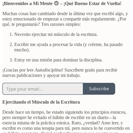
¡Bienvenidos a Mi Mente 🙃 – ¡Qué Bueno Estar de Vuelta!
Muchas cosas han cambiado desde la última vez que escribí algo, y
estoy emocionado de empezar a compartir más regularmente. ¿Por
qué, te preguntarás? Tres razones simples:
Necesito ejercitar mi músculo de la escritura.
Escribir me ayuda a procesar la vida (y créeme, ha pasado
mucho).
Estoy en una misión para dominar la disciplina.
¡Gracias por leer
Autodisciplina
! Suscríbete gratis para recibir
nuevas publicaciones y apoyar mi trabajo.
Subscribe
Ejercitando el Músculo de la Escritura
Desde hace un tiempo, he estado siguiendo los principios estoicos,
pero siempre he evitado el hábito de escribir en un diario—la
esencia misma de la práctica estoica. Raro, ¿verdad? Amo leer, y
escribir es como una terapia para mí, pero nunca lo he convertido en