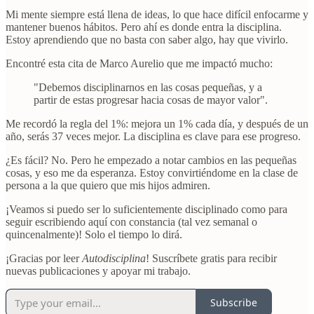
Mi mente siempre está llena de ideas, lo que hace difícil enfocarme y
mantener buenos hábitos. Pero ahí es donde entra la disciplina.
Estoy aprendiendo que no basta con saber algo, hay que vivirlo.
Encontré esta cita de Marco Aurelio que me impactó mucho:
"Debemos disciplinarnos en las cosas pequeñas, y a
partir de estas progresar hacia cosas de mayor valor".
Me recordó la regla del 1%: mejora un 1% cada día, y después de un
año, serás 37 veces mejor. La disciplina es clave para ese progreso.
¿Es fácil? No. Pero he empezado a notar cambios en las pequeñas
cosas, y eso me da esperanza. Estoy convirtiéndome en la clase de
persona a la que quiero que mis hijos admiren.
¡Veamos si puedo ser lo suficientemente disciplinado como para
seguir escribiendo aquí con constancia (tal vez semanal o
quincenalmente)! Solo el tiempo lo dirá.
¡Gracias por leer
Autodisciplina
! Suscríbete gratis para recibir
nuevas publicaciones y apoyar mi trabajo.
Subscribe