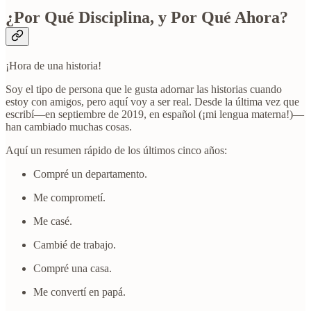
¿Por Qué Disciplina, y Por Qué Ahora?
¡Hora de una historia!
Soy el tipo de persona que le gusta adornar las historias cuando
estoy con amigos, pero aquí voy a ser real. Desde la última vez que
escribí—en septiembre de 2019, en español (¡mi lengua materna!)—
han cambiado muchas cosas.
Aquí un resumen rápido de los últimos cinco años:
Compré un departamento.
Me comprometí.
Me casé.
Cambié de trabajo.
Compré una casa.
Me convertí en papá.