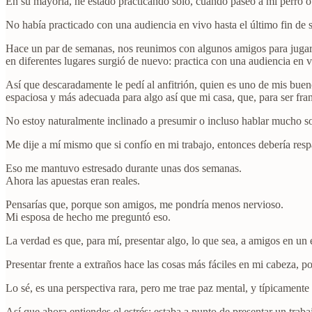
En su mayoría, he estado practicando solo, cuando paseo a mi perro o 
No había practicado con una audiencia en vivo hasta el último fin de
Hace un par de semanas, nos reunimos con algunos amigos para jugar
en diferentes lugares surgió de nuevo: practica con una audiencia en v
Así que descaradamente le pedí al anfitrión, quien es uno de mis bue
espaciosa y más adecuada para algo así que mi casa, que, para ser fra
No estoy naturalmente inclinado a presumir o incluso hablar mucho so
Me dije a mí mismo que si confío en mi trabajo, entonces debería resp
Eso me mantuvo estresado durante unas dos semanas.
Ahora las apuestas eran reales.
Pensarías que, porque son amigos, me pondría menos nervioso.
Mi esposa de hecho me preguntó eso.
La verdad es que, para mí, presentar algo, lo que sea, a amigos en un 
Presentar frente a extraños hace las cosas más fáciles en mi cabeza, po
Lo sé, es una perspectiva rara, pero me trae paz mental, y típicamente
Así que ahora entiendes el estrés: estaba a punto de presentar un tra