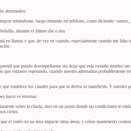
tán abrumados.
jo mayor mirándome, luego mirando mi teléfono, como diciendo:
vamos, 
olsillo, durante el último día o dos.
stá en llamas y que, de vez en cuando, especialmente cuando me falta su
ación.
prendí que puedo desempeñarme sin dejar que esta extraña timidez me b
to que estamos esperando, cuando nuestra adrenalina probablemente es
que establece los canales para que la deriva se manifieste. Y nuestro pa
es hacer es retornar.
amente sobre la charla, sino en un punto donde las condiciones te está
mos ciclos.
e el estrés en un área impacte otras áreas, y cómo mantenerlo conten