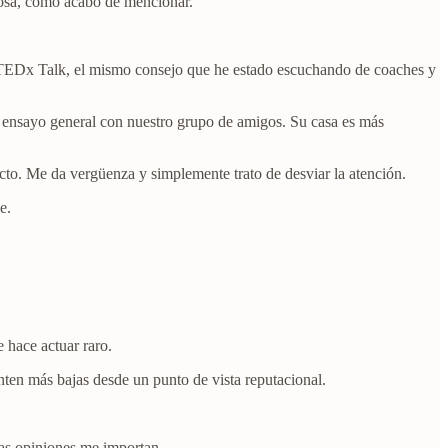
sposa, como acabo de mencionar.
l TEDx Talk, el mismo consejo que he estado escuchando de coaches y
n ensayo general con nuestro grupo de amigos. Su casa es más
cto. Me da vergüenza y simplemente trato de desviar la atención.
e.
 hace actuar raro.
enten más bajas desde un punto de vista reputacional.
yas opiniones me importan.