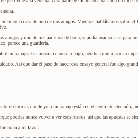
de pie frente a la ventana. Otra parte de mi práctica ha sido con mi e
 semana.
 billar en la casa de uno de mis amigos. Mientras hablábamos sobre e
ivo.
nos amigos y uno de mis padrinos de boda, si podía usar su casa para u
nco, parece una guardería.
bre mi trabajo. Es curioso: cuando lo hago, tiendo a minimizar su impa
aldarlo. Así que dar el paso de hacer este ensayo general fue algo grand
entorno formal, donde yo o mi trabajo están en el centro de atención, me
rque podrías nunca volver a ver esos rostros, así que las apuestas se si
 funciona a mi favor.
bajo que aprecio a un grupo de personas que valoro y me importan, y cu