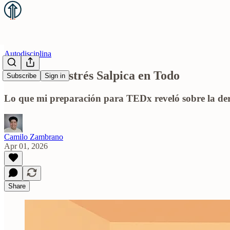
Autodisciplina
Cuando el Estrés Salpica en Todo
Subscribe
Sign in
Lo que mi preparación para TEDx reveló sobre la der
Camilo Zambrano
Apr 01, 2026
Share